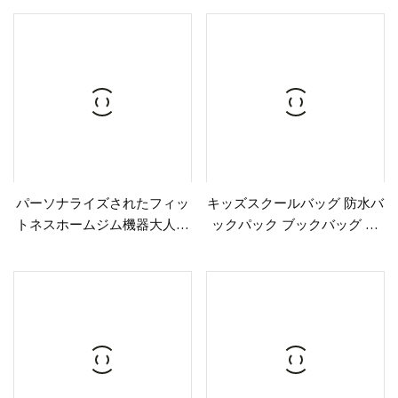
イフルーツキャンディタバコ
グ
クッキージッパーバッグ食品
包装袋マイラーバッグ
パーソナライズされたフィッ
キッズスクールバッグ 防水バ
トネスホームジム機器大人子
ックパック ブックバッグ 10
供用ヘビースタンドインフレ
代の男の子用 Mochila
ータブルパンチングバッグ自
立