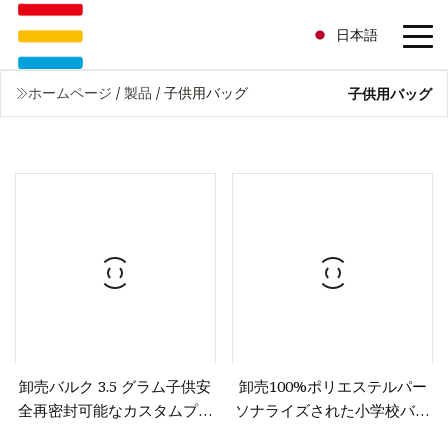
日本語
ホームページ
/
製品
/
子供用バッグ
子供用バッグ
卸売バルク 3.5 グラム子供安
卸売100%ポリエステルパー
全再密封可能なカスタムプリ
ソナライズされた小学校バッ
ント防臭スタンドアップドラ
クパックキッズスクールバッ