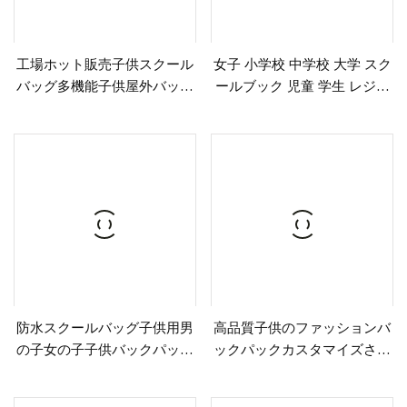
工場ホット販売子供スクール
女子 小学校 中学校 大学 スク
バッグ多機能子供屋外バック
ールブック 児童 学生 レジャ
パック女の子のため
ー スポーツ トラベル スクー
ルバッグ バックパック パッ
キングバッグ (CY9909)
防水スクールバッグ子供用男
高品質子供のファッションバ
の子女の子子供バックパック
ックパックカスタマイズされ
小学校バッグ 600d
たホット販売ガールナイロン
ブックバッグ格安価格人気の