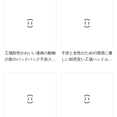
子供のソフトスクールバッグ
工場卸売かわいい漫画の動物
子供と女性のための環境に優
の形のバックパック子供スク
しい卸売安い工場ハンドルシ
ールバッグ男の子と女の子用
ョッピングバッグ耐久性のあ
るミニショッピングバッグカ
スタム印刷付き再利用可能な
キャンバスバッグ