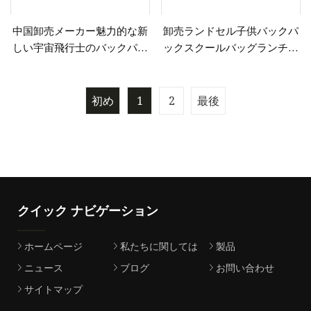
中国卸売メーカー魅力的な新
卸売ランドセル子供バックパ
しい宇宙飛行士のバックパッ
ックスクールバッグランチバ
ク子供のためのバックパック
ッグバックパック
バケットバッグ
初め
1
2
最後
クイック ナビゲーション
ホームページ
私たちに関しては
製品
ニュース
ブログ
お問い合わせ
サイトマップ