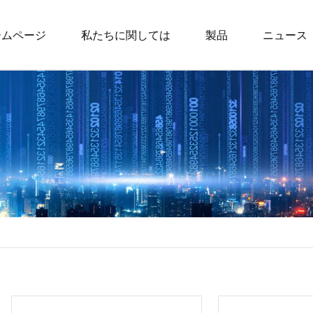
ームページ
私たちに関しては
製品
ニュース
バックパック
仕事用バックパッ
ティーンエイジャ
パック
スポーツバックパ
ライフスタイルバ
子供用バックパッ
子供用ランドセル
子供用の書類バッ
子供用の週末バッ