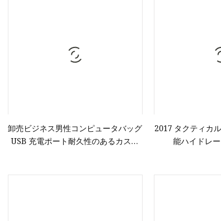
ダッフルバッグ
トロリーバッグ
スポーツバッグ
アウトドアバック
チームスポーツバ
子供用バッグ
子供用ダンスバッ
卸売ビジネス男性コンピュータバッグ
2017 タクティカ
USB 充電ポート耐久性のあるカスタ
能ハイドレー
ムロゴ反射ラップトップバックパック