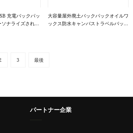
USB 充電バックパッ
大容量屋外廃土バックパックオイルワ
パーソナライズされた
ックス防水キャンバストラベルバック
ップトップ バッグ
パックミリタリースタイルキャンプバ
ックパック
2
3
最後
パートナー企業