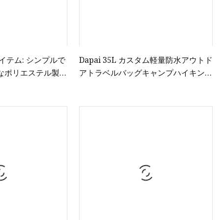
イテム: シンプルで
Dapai 35L カスタム軽量防水アウトド
なポリエステル製の
アトラベルバッグキャンプハイキング
れたバックパック。
マウンテンバックパック
のモチラ バックパ
ック