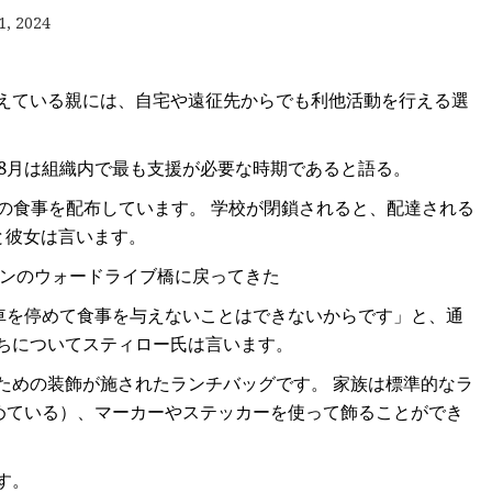
1, 2024
えている親には、自宅や遠征先からでも利他活動を行える選
パック
8月は組織内で最も支援が必要な時期であると語る。
ッグ
料の食事を配布しています。 学校が閉鎖されると、配達される
すると彼女は言います。
グ
ンのウォードライブ橋に戻ってきた
、車を停めて食事を与えないことはできないからです」と、通
ちについてスティロー氏は言います。
ための装飾が施されたランチバッグです。 家族は標準的なラ
勧めている）、マーカーやステッカーを使って飾ることができ
す。