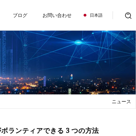
ブログ
お問い合わせ
日本語
ク
ーのためのバック
ック
ックパック
ク
ニュース
グ
ボランティアできる 3 つの方法
グ