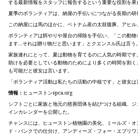
する最新情報をスタッフに報告するという重要な役割を果
夏季のボランティアは、納屋の手伝いにつながる長期の研
この納屋には馬のほかに、ベトナム産の太鼓腹豚、アヒル
ボランティアは餌やりや屋台の掃除を手伝い、「この動物
ます…それは贈り物だと思います」とクエンスル氏は言う
家族連れにとって、夏は動物を育てるのに人気の時期です
助けを必要としている動物のためにより多くの時間を割くこ
も可能だと彼女は言います。
「ボランティア活動は私たちの活動の中核です」と彼女は
情報：
ヒューストンspca.org
シフトごとに家族と地元の慈善団体を結びつける組織、ジ
インカレンダーを公開した。
チャンスには、ヒューストン植物園の美化、ミールズ・オ
ド・バンクでの仕分け、アンディーズ・フォー・エブリワ