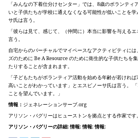
「みんなの下着仕分けセンター」では、8歳のボランティ
いと子供たちが学校に通えなくなる可能性が低いことを学
サ氏は言う。
「彼らは見て、感じて、（仲間に）本当に影響を与えるエ
言う。
自宅からのバーチャルでマイペースなアクティビティには、
ズのために Be A Resource のために衛生的な子供たちを集め
たりすることが含まれます。
「子どもたちがボランティア活動を始める年齢が若ければ
高いことがわかっています」とエスピノーサ氏は言う。 
ことを望んでいます。」
情報：
ジェネレーションサーブ.org
アリソン・バグリーはヒューストンを拠点とする作家です
アリソン・バグリーの詳細: 情報: 情報: 情報: