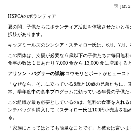
Jan 2
ダッフルバッグ
HSPCAのボランティア
トロリーバッグ
夏の間、子供たちにボランティア活動を体験させたいと考
スポーツバッグ
択肢があります。
アウトドアバック
キッズミールズのシンシア・スティロー氏は、6月、7月、
チームスポーツバ
この団体は、支援が必要な 6 歳以下の子供たちに毎日無
子供用バッグ
食事の数は 1 日あたり 7,000 食から 13,000 食に増加
子供用ダンスバッ
アリソン・バグリーの詳細:
コウモリとボートがヒュースト
「なぜなら、そこに立っている8歳と10歳の兄弟たちに
常、学年度中の食事プログラムに頼っている年長の子供た
この組織が最も必要としているのは、無料の食事を入れる
ンチバッグを購入して（スティロー氏は100円小売店を
る。
「家族にとってはとても簡単なことです」と彼女は言いま