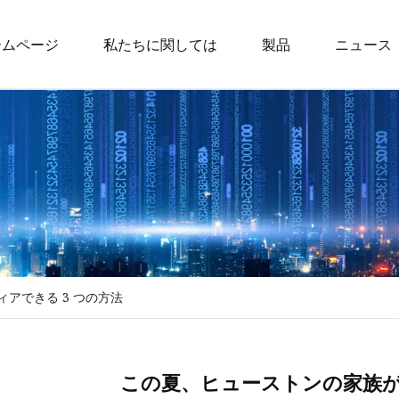
ームページ
私たちに関しては
製品
ニュース
バックパック
仕事用バックパッ
ティーンエイジャ
パック
スポーツバックパ
ライフスタイルバ
子供用バックパッ
アできる 3 つの方法
子供用ランドセル
子供用の書類バッ
この夏、ヒューストンの家族が
子供用の週末バッ