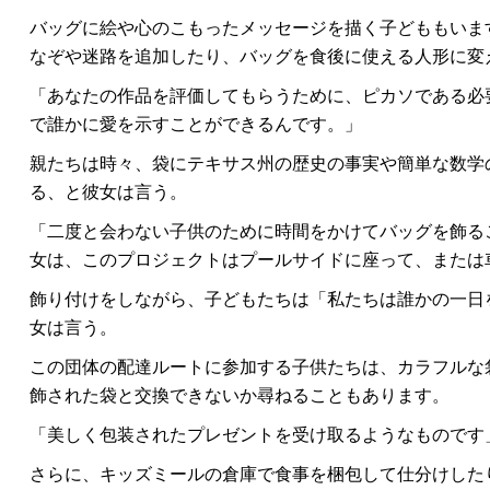
バッグに絵や心のこもったメッセージを描く子どももいま
なぞや迷路を追加したり、バッグを食後に使える人形に変
「あなたの作品を評価してもらうために、ピカソである必
で誰かに愛を示すことができるんです。」
親たちは時々、袋にテキサス州の歴史の事実や簡単な数学
る、と彼女は言う。
「二度と会わない子供のために時間をかけてバッグを飾る
女は、このプロジェクトはプールサイドに座って、または
飾り付けをしながら、子どもたちは「私たちは誰かの一日
女は言う。
この団体の配達ルートに参加する子供たちは、カラフルな
飾された袋と交換できないか尋ねることもあります。
「美しく包装されたプレゼントを受け取るようなものです
さらに、キッズミールの倉庫で食事を梱包して仕分けした