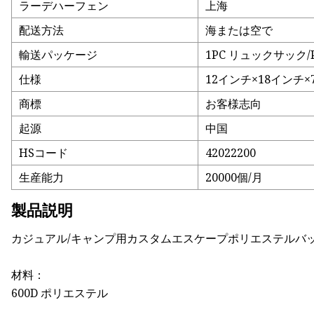
ラーデハーフェン
上海
配送方法
海または空で
輸送パッケージ
1PC リュックサック/Po
仕様
12インチ×18インチ
商標
お客様志向
起源
中国
HSコード
42022200
生産能力
20000個/月
製品説明
カジュアル/キャンプ用カスタムエスケープポリエステルバ
材料：
600D ポリエステル