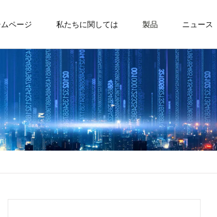
ームページ
私たちに関しては
製品
ニュース
バックパック
仕事用バックパッ
ティーンエイジャ
パック
スポーツバックパ
ライフスタイルバ
子供用バックパッ
子供用ランドセル
子供用の書類バッ
子供用の週末バッ