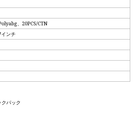
lyabg、20PCS/CTN
×7インチ
ックパック