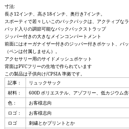
寸法:
長さ12インチ、高さ18インチ、奥行き7インチ。
スポーティで若々しいこのバックパックは、アクティブな
パッド入りの調節可能なバックパックストラップ
ジッパー付きの大きなメインコンパートメント
前面にはオーガナイザー付きのジッパー付きポケット、バ
（ペンは付属しません）。
アクセサリー用のサイドメッシュポケット
背面はPVCフリーの生地で作られています
この製品は子供向け/CPSIA 準拠です。
記事：
リュックサック
材料：
600D ポリエステル、アゾフリー、低カジ​​ウム
色：
お客様志向
ロゴ：
お客様志向
ロゴ
刺繍とかプリントとか